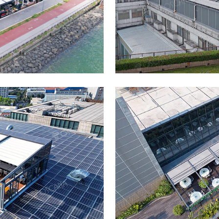
顶空间
广州-银
TEK
室外电动轨道