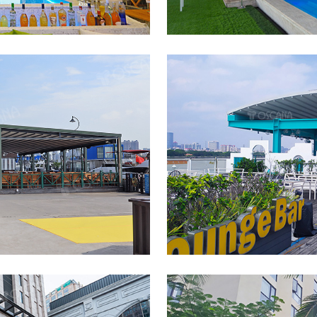
吧（太古仓
遮阳篷商
头餐吧（
TEK
室外电动弧形轨