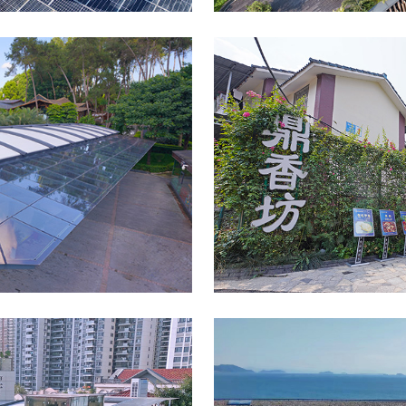
休闲山庄
成都•鼎
GOTEK
室外电动轨道天篷
园餐厅
深圳-浪