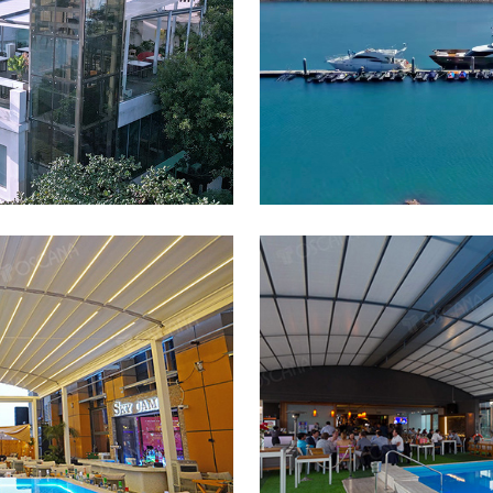
TEK
室外电动翻转百叶
P BAR空中营地
遮阳篷工
星级酒店
RGODOM
室外电动弧形轨道