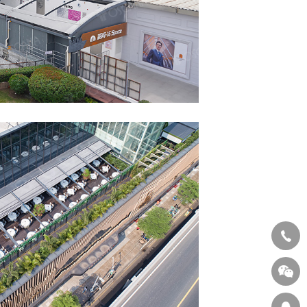
灯食府
天篷+翻转百叶篷