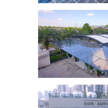
成都-食悦花乡
室外电动弧形轨道天篷 PER
海口•范特斯花