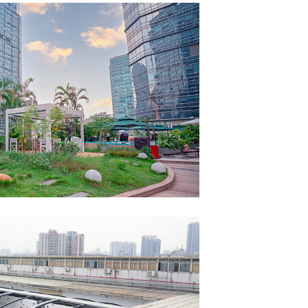
好的一天餐厅
马商贸大厦
道天篷 PERGODOM