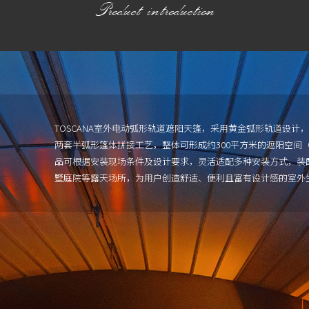
Product introduction
TOSCANA室外电动弧形轨道遮阳天篷，采用黄金弧形轨道设计，
两套半弧形篷体拼接工艺，整体可形成约300平方米的遮阳空间（
品可根据安装现场条件及设计要求，灵活适配多种安装方式，装
墅庭院等露天场所，为用户创造舒适、便利且富有设计感的室外