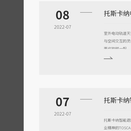
08
2022-07
室外电动轨道天
与空间交互的灵
面也独树一帜。
差异化并不大，
就由于技术限制
07
2022-07
托斯卡纳智能遮
业精神的TOS