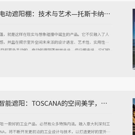
托斯卡纳电动遮阳棚：技术与艺术—托斯卡纳打造完美商业室外空间的秘密？
篷，就是这样在现实与想象碰撞中诞生的产品。它不仅融入了人
感，并且在揭示室外空间未来派的设计语言、艺术性、实用性方
 目前室外手动的、电动的遮阳篷林林总总，但归根来说，它们的
从商业角度来说，它们很难满足大面积的室外商业空间需求，这
所致。
托斯卡纳智能遮阳：TOSCANA的空间美学，源自意大利的工匠精神
阳:​一款好的工业产品，必然有众多特殊内涵。融入意大利深刻工
CANA，将不断开发更前沿的工业设计与技术，以打造更好的室外空