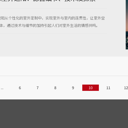
室外遮阳从个性化的室外定制中，实现室外与室内的连贯性，让室外空
体，通过技术与细节的加持引起人们对室外生活的情感共鸣。
...
6
7
8
9
10
11
12