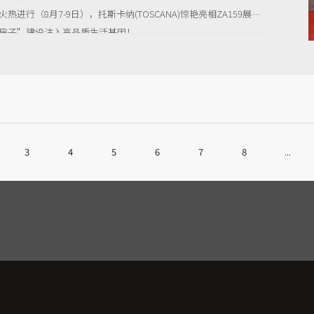
热进行（8月7-9日），托斯卡纳(TOSCANA)惊艳亮相ZA159展
房子”建设注入高品质生活基因！
3
4
5
6
7
8
...