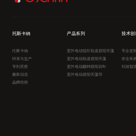
托斯卡纳
产品系列
技术创
托斯卡纳
室外电动弧形轨道遮阳天篷
专业定
研发与生产
室外电动轨道遮阳天篷
安全系
专利资质
室外电动翻转遮阳百叶
科技智
最新动态
室外电动遮阳天篷帘
品牌视频