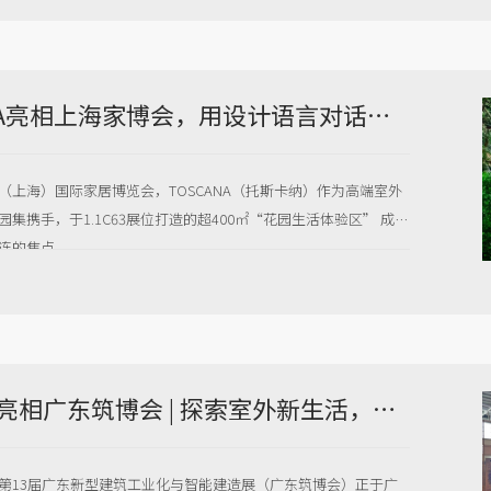
TOSCANA亮相上海家博会，用设计语言对话自然与生活
中国（上海）国际家居博览会，TOSCANA（托斯卡纳）作为高端室外
集携手，于1.1C63展位打造的超400㎡“花园生活体验区” 成为
连的焦点。
托斯卡纳亮相广东筑博会 | 探索室外新生活，共筑品质好房子
日 - 第13届广东新型建筑工业化与智能建造展（广东筑博会）正于广