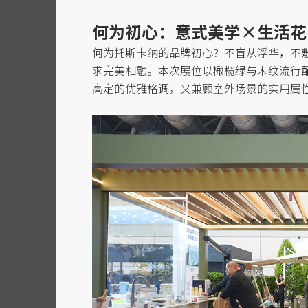
何为初心：意式美学
×生活花
何为托斯卡纳的品牌初心？不盲从浮华，不
求完美相融。本次展位以橄榄绿与木纹流行
高定的优雅格调，又兼顾室外场景的实用属