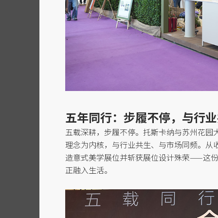
五年同行：步履不停，与行业
五载深耕，步履不停。托斯卡纳与苏州花园
理念为内核，与行业共生、与市场同频。从
造意式
美学展位并斩获展位
设计殊荣
——这
正融入生活。