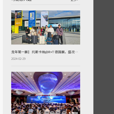
龙年第一展 ▏托斯卡纳@R+T 德国展，盛况回顾
2024-02-29