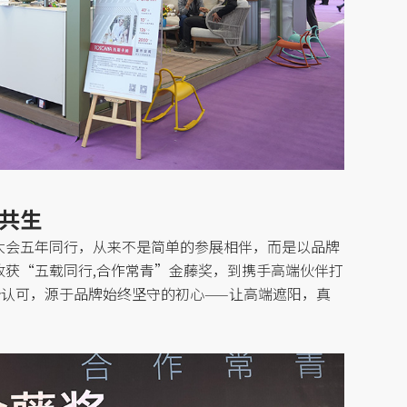
共生
大会五年同行，从来不是简单的参展相伴，而是以品牌
收获
“五载同行
,
合作常青
”金藤奖，到携手高端伙伴打
份认可
，
源于品牌始终坚守的初心
——让高端遮阳，真