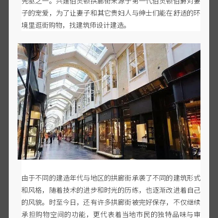
先驱之一。兴建伯灵顿拱廊街来源于第一代伯灵顿伯爵对妻
子的宠爱，为了让妻子和其它贵妇人与绅士们能在舒适的环
境里逛街购物，找建筑师设计建造。
由于不同的建造年代与地区的拱廊街承袭了不同的建筑形式
和风格，随着技术的进步和时光的历练，也逐渐改进着自己
的风貌。时至今日，还有许多拱廊街被完好保存，不仅继续
承担购物空间的功能，更代表着当地市民的独特品味与审